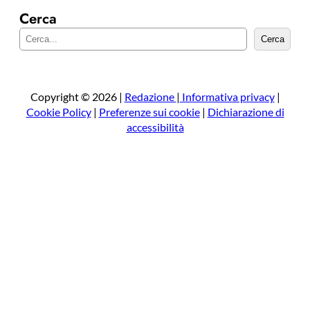
Cerca
C
Cerca
e
r
c
a
Copyright © 2026 |
Redazione
|
Informativa privacy
|
Cookie Policy
|
Preferenze sui cookie
|
Dichiarazione di
accessibilità