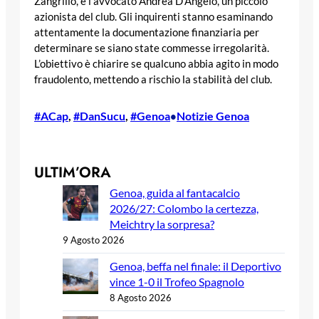
Zangrillo, e l’avvocato Andrea D’Angelo, un piccolo
azionista del club. Gli inquirenti stanno esaminando
attentamente la documentazione finanziaria per
determinare se siano state commesse irregolarità.
L’obiettivo è chiarire se qualcuno abbia agito in modo
fraudolento, mettendo a rischio la stabilità del club.
#ACap
, 
#DanSucu
, 
#Genoa
Notizie Genoa
•
ULTIM’ORA
Genoa, guida al fantacalcio
2026/27: Colombo la certezza,
Meichtry la sorpresa?
9 Agosto 2026
Genoa, beffa nel finale: il Deportivo
vince 1-0 il Trofeo Spagnolo
8 Agosto 2026