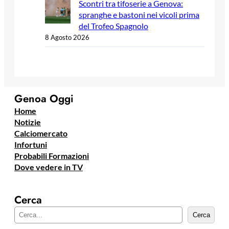
Scontri tra tifoserie a Genova:
spranghe e bastoni nei vicoli prima
del Trofeo Spagnolo
8 Agosto 2026
Genoa Oggi
Home
Notizie
Calciomercato
Infortuni
Probabili Formazioni
Dove vedere in TV
Cerca
C
Cerca
e