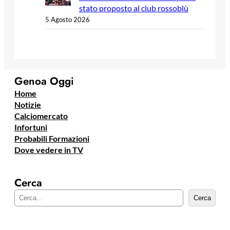
stato proposto al club rossoblù
5 Agosto 2026
Genoa Oggi
Home
Notizie
Calciomercato
Infortuni
Probabili Formazioni
Dove vedere in TV
Cerca
C
Cerca
e
r
c