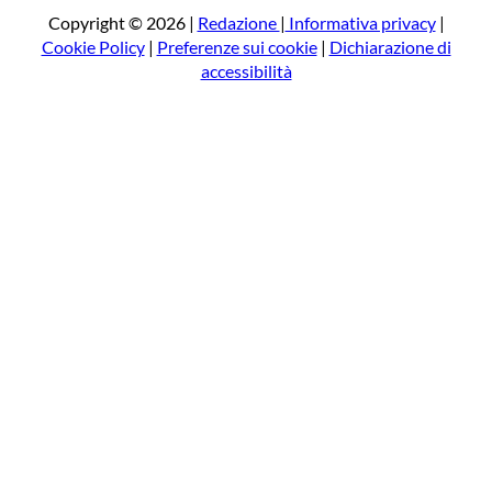
a
Copyright © 2026 |
Redazione
|
Informativa privacy
|
Cookie Policy
|
Preferenze sui cookie
|
Dichiarazione di
accessibilità