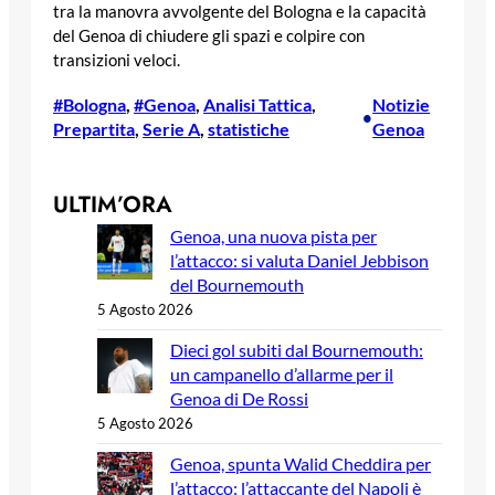
tra la manovra avvolgente del Bologna e la capacità
del Genoa di chiudere gli spazi e colpire con
transizioni veloci.
#Bologna
, 
#Genoa
, 
Analisi Tattica
, 
Notizie
•
Prepartita
, 
Serie A
, 
statistiche
Genoa
ULTIM’ORA
Genoa, una nuova pista per
l’attacco: si valuta Daniel Jebbison
del Bournemouth
5 Agosto 2026
Dieci gol subiti dal Bournemouth:
un campanello d’allarme per il
Genoa di De Rossi
5 Agosto 2026
Genoa, spunta Walid Cheddira per
l’attacco: l’attaccante del Napoli è