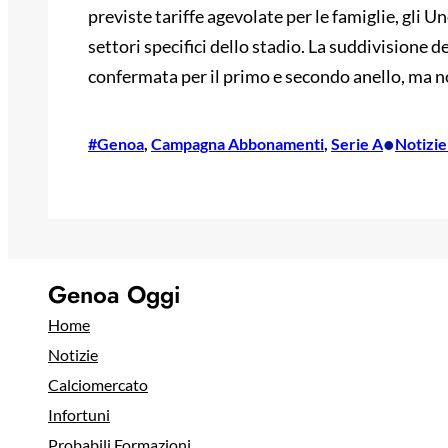
previste tariffe agevolate per le famiglie, gli Un
settori specifici dello stadio. La suddivisione de
confermata per il primo e secondo anello, ma no
•
#Genoa
, 
Campagna Abbonamenti
, 
Serie A
Notizi
Genoa Oggi
Home
Notizie
Calciomercato
Infortuni
Probabili Formazioni