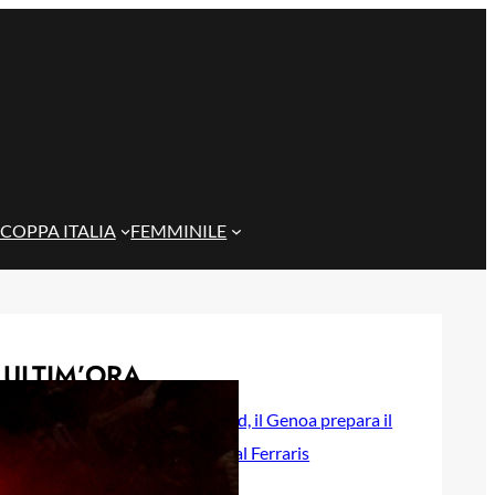
COPPA ITALIA
FEMMINILE
ULTIM’ORA
Rientra Østigård, il Genoa prepara il
trittico di sfide al Ferraris
6 Agosto 2026