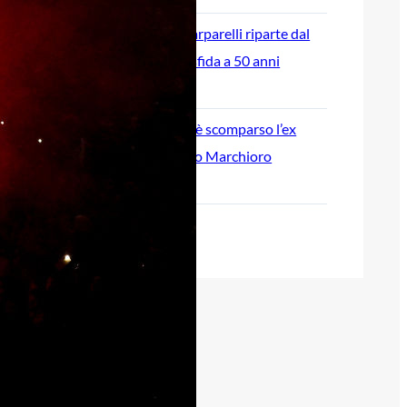
L’ex rossoblù Carparelli riparte dal
Cisano: nuova sfida a 50 anni
6 Agosto 2026
Genoa in lutto: è scomparso l’ex
allenatore Pippo Marchioro
6 Agosto 2026