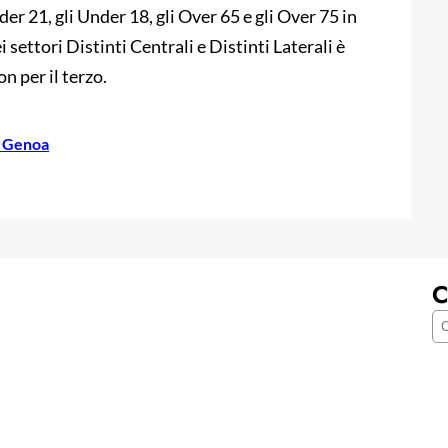
der 21, gli Under 18, gli Over 65 e gli Over 75 in
i settori Distinti Centrali e Distinti Laterali è
n per il terzo.
e Genoa
C
C
e
r
c
a