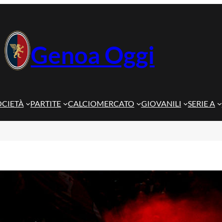
Genoa Oggi
OCIETÀ
PARTITE
CALCIOMERCATO
GIOVANILI
SERIE A