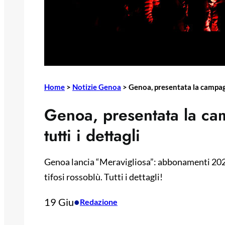
Home
>
Notizie Genoa
>
Genoa, presentata la campag
Genoa, presentata la c
tutti i dettagli
Genoa lancia “Meravigliosa”: abbonamenti 2025/
tifosi rossoblù. Tutti i dettagli!
19 Giu
•
Redazione