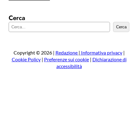
Cerca
C
Cerca
e
r
c
a
Copyright © 2026 |
Redazione
|
Informativa privacy
|
Cookie Policy
|
Preferenze sui cookie
|
Dichiarazione di
accessibilità