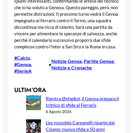
spunti interessanti, confermando le attese del tecnico
che lo ha voluto a Genova. Questo pareggio, però, non
permette distrazioni. Il prossimo turno vedrà il Genoa
impegnato al Ferraris contro il Torino, una squadra
discontinua ma ricca di talento. Sarà una partita da
vincere per alimentare le speranze di salvezza, anche
perché il calendario successivo proporrà due sfide
complesse contro l’Inter a San Siro e la Roma in casa.
#Calcio
, 
Notizie Genoa
, 
Partite Genoa:
#Genoa
, 
•
Notizie e Cronache
#SerieA
ULTIM’ORA
Rientra Østigård, il Genoa prepara il
trittico di sfide al Ferraris
6 Agosto 2026
L’ex rossoblù Carparelli riparte dal
Cisano: nuova sfida a 50 anni