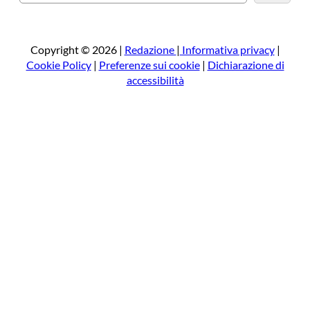
e
r
c
a
Copyright © 2026 |
Redazione
|
Informativa privacy
|
Cookie Policy
|
Preferenze sui cookie
|
Dichiarazione di
accessibilità