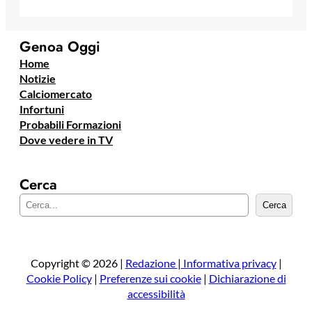
Genoa Oggi
Home
Notizie
Calciomercato
Infortuni
Probabili Formazioni
Dove vedere in TV
Cerca
C
Cerca
e
r
c
a
Copyright © 2026 |
Redazione
|
Informativa privacy
|
Cookie Policy
|
Preferenze sui cookie
|
Dichiarazione di
accessibilità