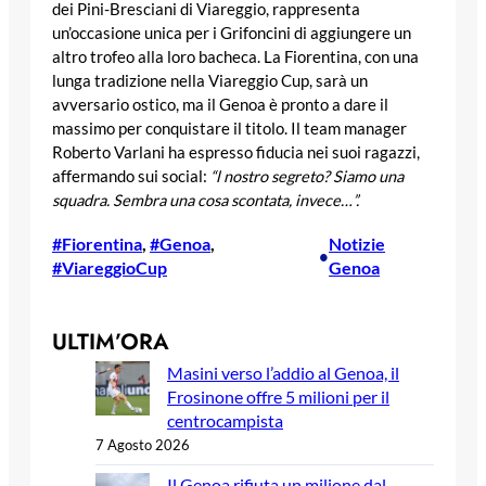
dei Pini-Bresciani di Viareggio, rappresenta
un’occasione unica per i Grifoncini di aggiungere un
altro trofeo alla loro bacheca. La Fiorentina, con una
lunga tradizione nella Viareggio Cup, sarà un
avversario ostico, ma il Genoa è pronto a dare il
massimo per conquistare il titolo. Il team manager
Roberto Varlani ha espresso fiducia nei suoi ragazzi,
affermando sui social:
“l nostro segreto? Siamo una
squadra. Sembra una cosa scontata, invece…”.
#Fiorentina
, 
#Genoa
, 
Notizie
•
#ViareggioCup
Genoa
ULTIM’ORA
Masini verso l’addio al Genoa, il
Frosinone offre 5 milioni per il
centrocampista
7 Agosto 2026
Il Genoa rifiuta un milione dal