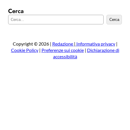
Cerca
C
Cerca
e
r
c
a
Copyright © 2026 |
Redazione
|
Informativa privacy
|
Cookie Policy
|
Preferenze sui cookie
|
Dichiarazione di
accessibilità