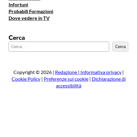
Infortuni
Probabili Formazioni
Dove vedere in TV
Cerca
C
Cerca
e
r
c
a
Copyright © 2026 |
Redazione
|
Informativa privacy
|
Cookie Policy
|
Preferenze sui cookie
|
Dichiarazione di
accessibilità