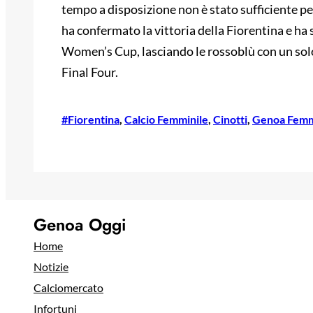
tempo a disposizione non è stato sufficiente per
ha confermato la vittoria della Fiorentina e ha 
Women’s Cup, lasciando le rossoblù con un solo 
Final Four.
#Fiorentina
, 
Calcio Femminile
, 
Cinotti
, 
Genoa Femm
Genoa Oggi
Home
Notizie
Calciomercato
Infortuni