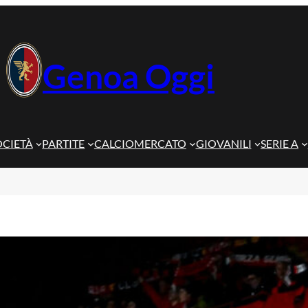
Genoa Oggi
OCIETÀ
PARTITE
CALCIOMERCATO
GIOVANILI
SERIE A