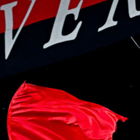
L’ex rossoblù Carparelli riparte dal
Cisano: nuova sfida a 50 anni
6 Agosto 2026
Genoa in lutto: è scomparso l’ex
allenatore Pippo Marchioro
6 Agosto 2026