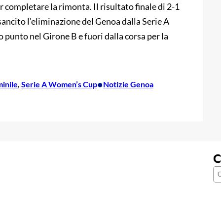
 completare la rimonta. Il risultato finale di 2-1
sancito l’eliminazione del Genoa dalla Serie A
punto nel Girone B e fuori dalla corsa per la
•
inile
, 
Serie A Women’s Cup
Notizie Genoa
C
C
e
r
c