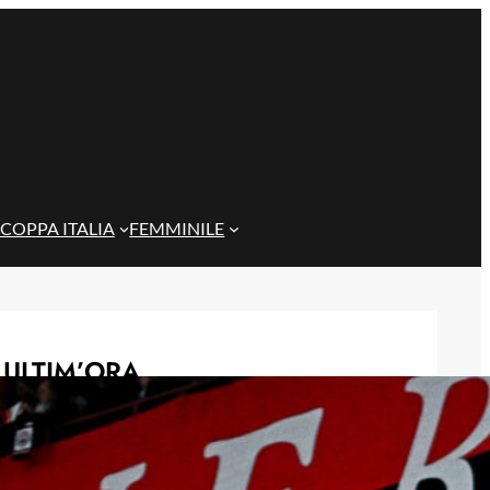
COPPA ITALIA
FEMMINILE
ULTIM’ORA
Rientra Østigård, il Genoa prepara il
trittico di sfide al Ferraris
6 Agosto 2026