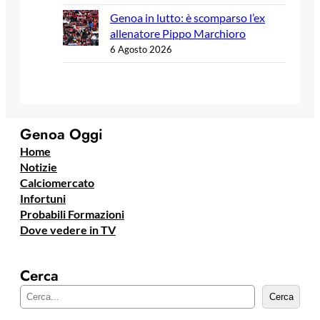
Genoa in lutto: è scomparso l’ex
allenatore Pippo Marchioro
6 Agosto 2026
Genoa Oggi
Home
Notizie
Calciomercato
Infortuni
Probabili Formazioni
Dove vedere in TV
Cerca
C
Cerca
e