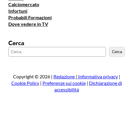
Calciomercato
Infortuni
Probabili Formazioni
Dove vedere in TV
Cerca
C
Cerca
e
r
c
a
Copyright © 2026 |
Redazione
|
Informativa privacy
|
Cookie Policy
|
Preferenze sui cookie
|
Dichiarazione di
accessibilità