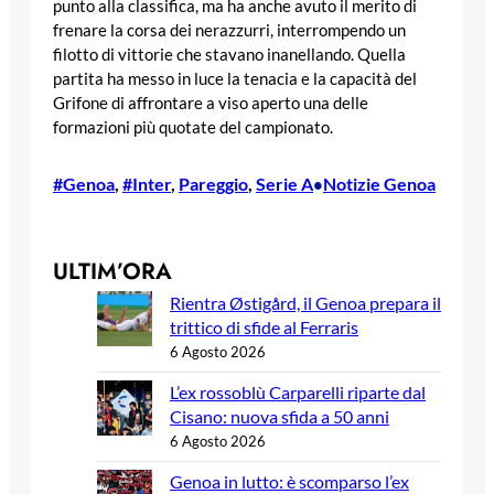
punto alla classifica, ma ha anche avuto il merito di
frenare la corsa dei nerazzurri, interrompendo un
filotto di vittorie che stavano inanellando. Quella
partita ha messo in luce la tenacia e la capacità del
Grifone di affrontare a viso aperto una delle
formazioni più quotate del campionato.
#Genoa
, 
#Inter
, 
Pareggio
, 
Serie A
Notizie Genoa
•
ULTIM’ORA
Rientra Østigård, il Genoa prepara il
trittico di sfide al Ferraris
6 Agosto 2026
L’ex rossoblù Carparelli riparte dal
Cisano: nuova sfida a 50 anni
6 Agosto 2026
Genoa in lutto: è scomparso l’ex