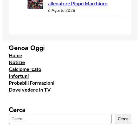
allenatore Pippo Marchioro
6 Agosto 2026
Genoa Oggi
Home
Notizie
Calciomercato
Infortuni
Probabili Formazioni
Dove vedere in TV
Cerca
C
Cerca
e
r
c