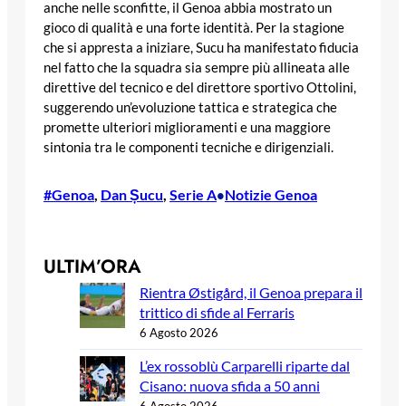
anche nelle sconfitte, il Genoa abbia mostrato un
gioco di qualità e una forte identità. Per la stagione
che si appresta a iniziare, Sucu ha manifestato fiducia
nel fatto che la squadra sia sempre più allineata alle
direttive del tecnico e del direttore sportivo Ottolini,
suggerendo un’evoluzione tattica e strategica che
promette ulteriori miglioramenti e una maggiore
sintonia tra le componenti tecniche e dirigenziali.
#Genoa
, 
Dan Șucu
, 
Serie A
Notizie Genoa
•
ULTIM’ORA
Rientra Østigård, il Genoa prepara il
trittico di sfide al Ferraris
6 Agosto 2026
L’ex rossoblù Carparelli riparte dal
Cisano: nuova sfida a 50 anni
6 Agosto 2026