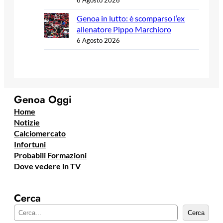
Genoa in lutto: è scomparso l’ex
allenatore Pippo Marchioro
6 Agosto 2026
Genoa Oggi
Home
Notizie
Calciomercato
Infortuni
Probabili Formazioni
Dove vedere in TV
Cerca
C
Cerca
e