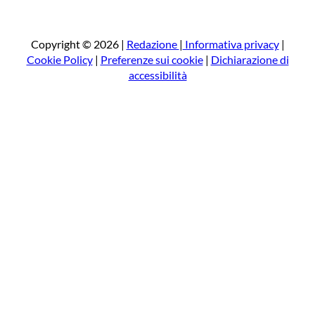
r
c
a
Copyright © 2026 |
Redazione
|
Informativa privacy
|
Cookie Policy
|
Preferenze sui cookie
|
Dichiarazione di
accessibilità