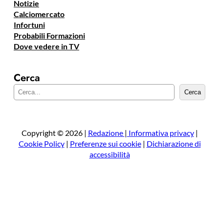
Notizie
Calciomercato
Infortuni
Probabili Formazioni
Dove vedere in TV
Cerca
C
Cerca
e
r
c
a
Copyright © 2026 |
Redazione
|
Informativa privacy
|
Cookie Policy
|
Preferenze sui cookie
|
Dichiarazione di
accessibilità