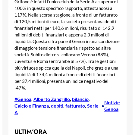
Grifone è infatti l’unico club della Serie A a superare il
100% in questo specifico rapporto, attestandosi al
117%. Nella scorsa stagione, a fronte di un fatturato
di 120,5 milioni di euro, la società presentava debiti
finanziari netti per 140,6 milioni, risultato di 142,9
milioni di debiti finanziari e appena 2,3 milioni di
liquidità. Questa cifra pone il Genoa in una condizione
di maggiore tensione finanziaria rispetto ad altre
società. Subito dietro si collocano Verona (88%),
Juventus e Roma (entrambe al 57%). Tra le gestioni
più virtuose spicca quella del Napoli, che grazie a una
liquidità di 174,4 milioni a fronte di debiti finanziari
per 37,4 milioni, presenta un indice negativo del
-47%.
#Genoa
, 
Alberto Zangrillo
, 
bilancio
, 
Notizie
Calcio e Finanza
, 
debiti
, 
fatturato
, 
Serie
•
Genoa
A
ULTIM’ORA