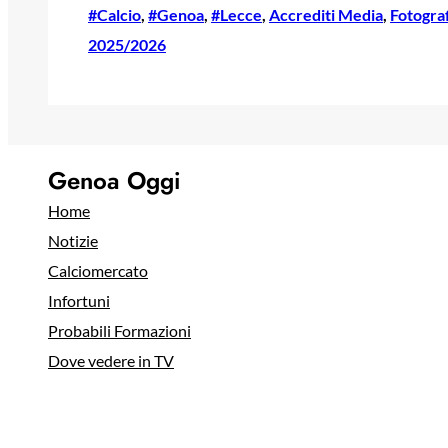
#Calcio
, 
#Genoa
, 
#Lecce
, 
Accrediti Media
, 
Fotograf
2025/2026
Genoa Oggi
Home
Notizie
Calciomercato
Infortuni
Probabili Formazioni
Dove vedere in TV