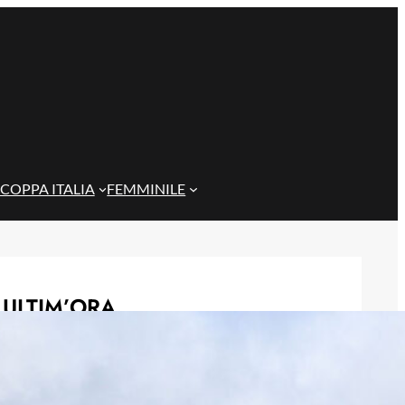
COPPA ITALIA
FEMMINILE
ULTIM’ORA
Genoa, tre assenti per il Trofeo
Spagnolo: De Rossi senza Havel,
Meichtry e Traorè