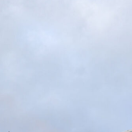
8 Agosto 2026
Genoa Women, buona la prima:
Cafferata decide il test contro il
Como
8 Agosto 2026
Genoa, idea Dallinga per l’attacco: la
chiave è un’operazione tra Bologna e
Fiorentina
7 Agosto 2026