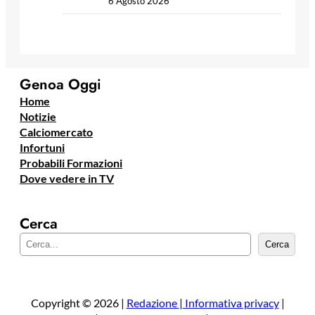
6 Agosto 2026
Genoa Oggi
Home
Notizie
Calciomercato
Infortuni
Probabili Formazioni
Dove vedere in TV
Cerca
C
Cerca
e
r
c
a
Copyright © 2026 |
Redazione
|
Informativa privacy
|