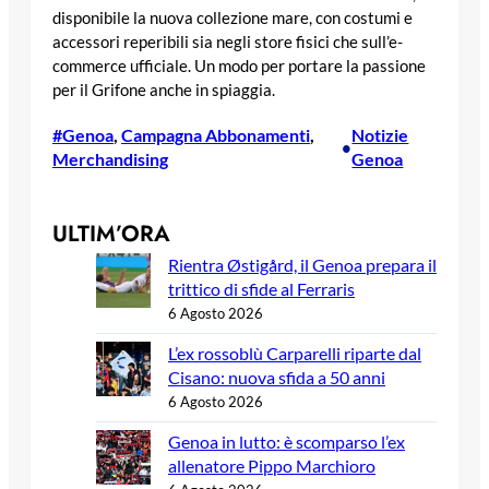
disponibile la nuova collezione mare, con costumi e
accessori reperibili sia negli store fisici che sull’e-
commerce ufficiale. Un modo per portare la passione
per il Grifone anche in spiaggia.
#Genoa
, 
Campagna Abbonamenti
, 
Notizie
•
Merchandising
Genoa
ULTIM’ORA
Rientra Østigård, il Genoa prepara il
trittico di sfide al Ferraris
6 Agosto 2026
L’ex rossoblù Carparelli riparte dal
Cisano: nuova sfida a 50 anni
6 Agosto 2026
Genoa in lutto: è scomparso l’ex
allenatore Pippo Marchioro