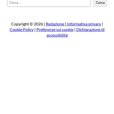
C
Cerca
e
r
c
a
Copyright © 2026 |
Redazione
|
Informativa privacy
|
Cookie Policy
|
Preferenze sui cookie
|
Dichiarazione di
accessibilità