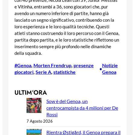
con 40 presenze, Nicola Leali con 39, Junior Messias
e Vitinha, entrambi a 36, sono giocatori che, pur
avendo un numero inferiore di partite, hanno già
lasciato un segno significativo, contribuendo con la
loro esperienza e le loro qualità tecniche. Questi
atleti stanno costruendo il loro percorso con il Genoa,
partita dopo partita, e le loro statistiche riflettono un
inserimento sempre più profondo nelle dinamiche
della squadra.
#Genoa
, 
Morten Frendrup
, 
presenze
Notizie
•
giocatori
, 
Serie A
, 
statistiche
Genoa
ULTIM’ORA
Sow è del Genoa, un
centrocampista da 4 milioni per De
Rossi
7 Agosto 2026
Rientra Østigård, il Genoa prepara il