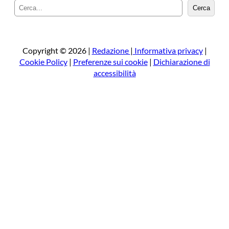
C
Cerca
e
r
c
a
Copyright © 2026 |
Redazione
|
Informativa privacy
|
Cookie Policy
|
Preferenze sui cookie
|
Dichiarazione di
accessibilità