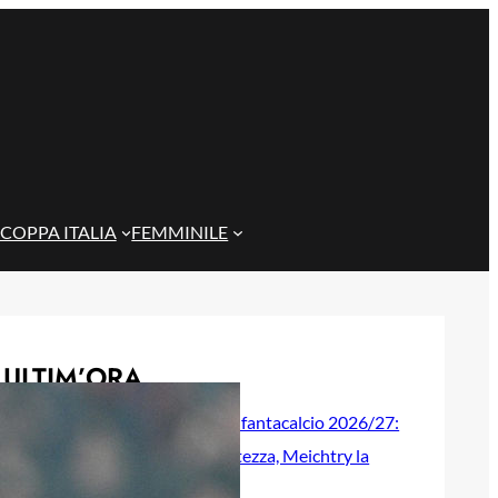
COPPA ITALIA
FEMMINILE
ULTIM’ORA
Genoa, guida al fantacalcio 2026/27:
Colombo la certezza, Meichtry la
sorpresa?