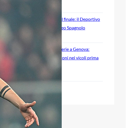
9 Agosto 2026
Genoa, beffa nel finale: il Deportivo
vince 1-0 il Trofeo Spagnolo
8 Agosto 2026
Scontri tra tifoserie a Genova:
spranghe e bastoni nei vicoli prima
del Trofeo Spagnolo
8 Agosto 2026