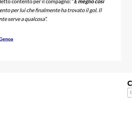
detto contento per il compagno: “
È meglio così
ento per lui che finalmente ha trovato il gol. Il
te serve a qualcosa”.
 Genoa
C
C
e
r
c
a