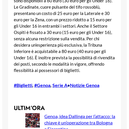
sono disponibili a 60 euro (30 euro per gli Under 16).
Le Gradinate, cuore pulsante del tifo rossoblù,
presentano un costo di 25 euro per la Laterale e 30
euro per la Zena, con un prezzo ridotto a 15 euro per
gli Under 16 in entrambi i settori. Anche il Settore
Ospiti è fissato a 30 euro (15 euro per gli Under 16),
senza alcuna restrizione sulla vendita. Per chi
desidera un’esperienza più esclusiva, la Tribuna
Inferiore è acquistabile a 80 euro (40 euro per gli
Under 16). È inoltre prevista la possibilità di rivendita
dei posti, secondo le modalità in vigore, offrendo
flessibilità ai possessori di biglietti.
#Biglietti
, 
#Genoa
, 
Serie A
Notizie Genoa
•
ULTIM’ORA
Genoa, idea Dallinga per l’attacco: la
chiave è un’operazione tra Bologna
e Fiorentina