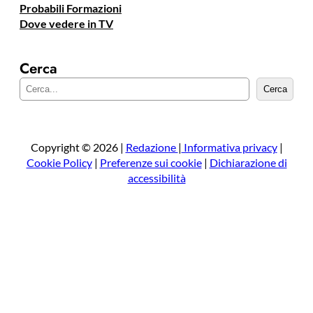
Probabili Formazioni
Dove vedere in TV
Cerca
C
Cerca
e
r
c
a
Copyright © 2026 |
Redazione
|
Informativa privacy
|
Cookie Policy
|
Preferenze sui cookie
|
Dichiarazione di
accessibilità