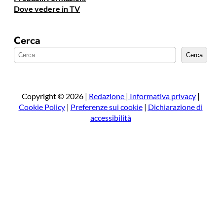
Dove vedere in TV
Cerca
C
Cerca
e
r
c
a
Copyright © 2026 |
Redazione
|
Informativa privacy
|
Cookie Policy
|
Preferenze sui cookie
|
Dichiarazione di
accessibilità