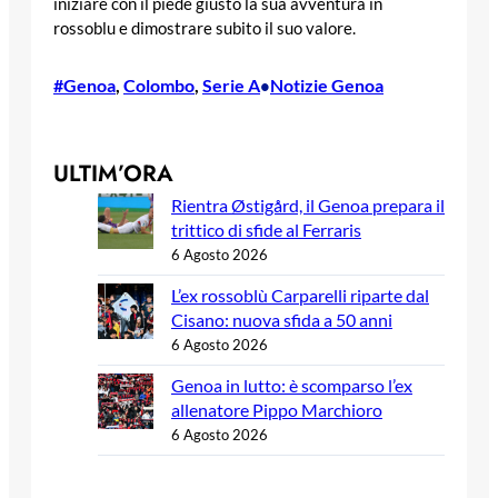
iniziare con il piede giusto la sua avventura in
rossoblu e dimostrare subito il suo valore.
#Genoa
, 
Colombo
, 
Serie A
Notizie Genoa
•
ULTIM’ORA
Rientra Østigård, il Genoa prepara il
trittico di sfide al Ferraris
6 Agosto 2026
L’ex rossoblù Carparelli riparte dal
Cisano: nuova sfida a 50 anni
6 Agosto 2026
Genoa in lutto: è scomparso l’ex
allenatore Pippo Marchioro
6 Agosto 2026