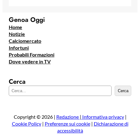
Genoa Oggi
Home
Notizie
Calciomercato
Infortuni
Probabili Formazioni
Dove vedere in TV
Cerca
C
Cerca
e
r
c
a
Copyright © 2026 |
Redazione
|
Informativa privacy
|
Cookie Policy
|
Preferenze sui cookie
|
Dichiarazione di
accessibilità