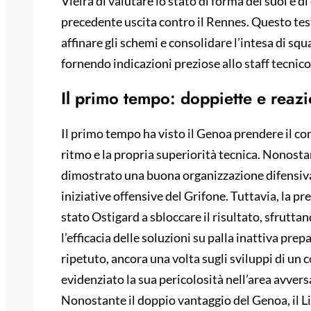
Vieira di valutare lo stato di forma dei suoi e 
precedente uscita contro il Rennes. Questo te
affinare gli schemi e consolidare l’intesa di sq
fornendo indicazioni preziose allo staff tecnico
Il primo tempo: doppiette e reazi
Il primo tempo ha visto il Genoa prendere il con
ritmo e la propria superiorità tecnica. Nonostan
dimostrato una buona organizzazione difensiva, 
iniziative offensive del Grifone. Tuttavia, la pr
stato Ostigard a sbloccare il risultato, sfrutt
l’efficacia delle soluzioni su palla inattiva pre
ripetuto, ancora una volta sugli sviluppi di un
evidenziato la sua pericolosità nell’area avvers
Nonostante il doppio vantaggio del Genoa, il Lig