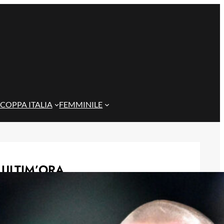
COPPA ITALIA
FEMMINILE
ULTIM’ORA
Genoa Women, buona la prima:
Cafferata decide il test contro il
Como