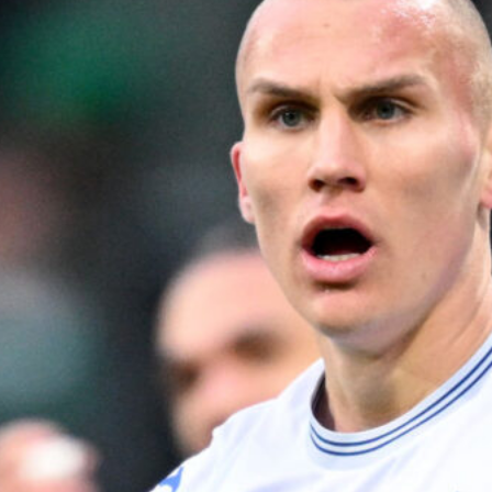
8 Agosto 2026
Genoa, idea Dallinga per l’attacco: la
chiave è un’operazione tra Bologna e
Fiorentina
7 Agosto 2026
Scaglione lascia il Genoa, il Borussia
Dortmund continua a puntare sui
talenti italiani
7 Agosto 2026