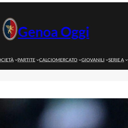
Genoa Oggi
OCIETÀ
PARTITE
CALCIOMERCATO
GIOVANILI
SERIE A