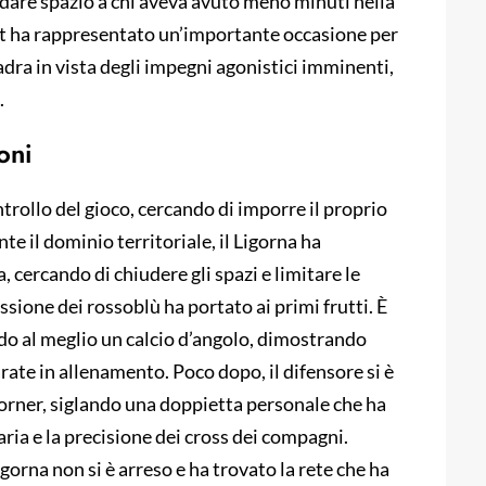
di dare spazio a chi aveva avuto meno minuti nella
st ha rappresentato un’importante occasione per
uadra in vista degli impegni agonistici imminenti,
.
oni
trollo del gioco, cercando di imporre il proprio
te il dominio territoriale, il Ligorna ha
cercando di chiudere gli spazi e limitare le
essione dei rossoblù ha portato ai primi frutti. È
ando al meglio un calcio d’angolo, dimostrando
parate in allenamento. Poco dopo, il difensore si è
 corner, siglando una doppietta personale che ha
aria e la precisione dei cross dei compagni.
orna non si è arreso e ha trovato la rete che ha