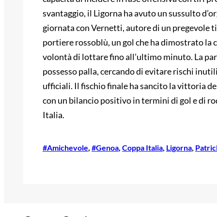
svantaggio, il Ligorna ha avuto un sussulto d’or
giornata con Vernetti, autore di un pregevole tir
portiere rossoblù, un gol che ha dimostrato la 
volontà di lottare fino all’ultimo minuto. La par
possesso palla, cercando di evitare rischi inutil
ufficiali. Il fischio finale ha sancito la vittori
con un bilancio positivo in termini di gol e di r
Italia.
#Amichevole
, 
#Genoa
, 
Coppa Italia
, 
Ligorna
, 
Patric