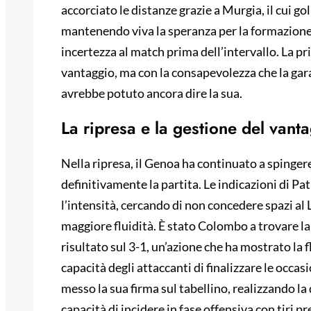
accorciato le distanze grazie a Murgia, il cui go
mantenendo viva la speranza per la formazione
incertezza al match prima dell’intervallo. La pr
vantaggio, ma con la consapevolezza che la gara 
avrebbe potuto ancora dire la sua.
La ripresa e la gestione del vant
Nella ripresa, il Genoa ha continuato a spinger
definitivamente la partita. Le indicazioni di Pa
l’intensità, cercando di non concedere spazi al L
maggiore fluidità. È stato Colombo a trovare la 
risultato sul 3-1, un’azione che ha mostrato la 
capacità degli attaccanti di finalizzare le occ
messo la sua firma sul tabellino, realizzando l
capacità di incidere in fase offensiva con tiri p