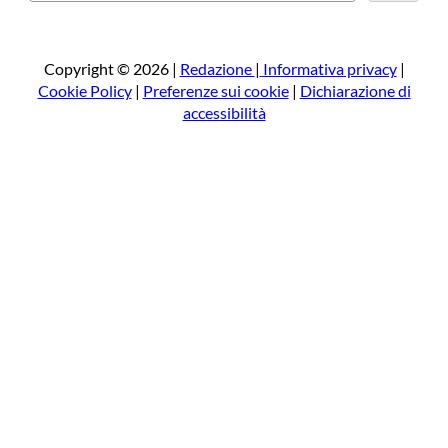
e
r
c
a
Copyright © 2026 |
Redazione
|
Informativa privacy
|
Cookie Policy
|
Preferenze sui cookie
|
Dichiarazione di
accessibilità