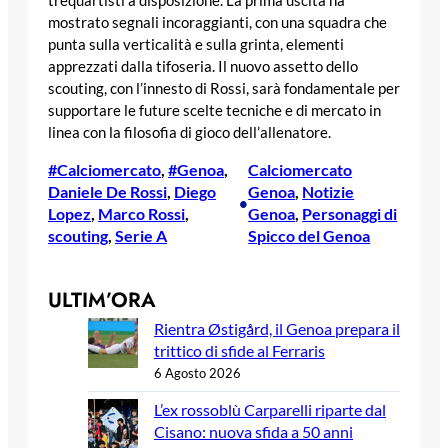
trequartisti a disposizione. La prima uscita ha
mostrato segnali incoraggianti, con una squadra che
punta sulla verticalità e sulla grinta, elementi
apprezzati dalla tifoseria. Il nuovo assetto dello
scouting, con l’innesto di Rossi, sarà fondamentale per
supportare le future scelte tecniche e di mercato in
linea con la filosofia di gioco dell’allenatore.
#Calciomercato
, 
#Genoa
, 
Calciomercato
Daniele De Rossi
, 
Diego
Genoa
, 
Notizie
•
Lopez
, 
Marco Rossi
, 
Genoa
, 
Personaggi di
scouting
, 
Serie A
Spicco del Genoa
ULTIM’ORA
Rientra Østigård, il Genoa prepara il
trittico di sfide al Ferraris
6 Agosto 2026
L’ex rossoblù Carparelli riparte dal
Cisano: nuova sfida a 50 anni