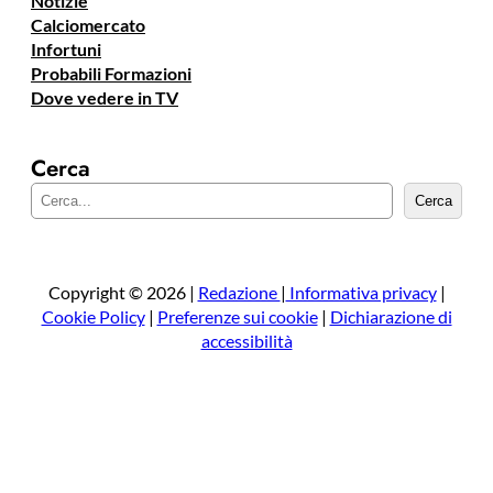
Notizie
Calciomercato
Infortuni
Probabili Formazioni
Dove vedere in TV
Cerca
C
Cerca
e
r
c
a
Copyright © 2026 |
Redazione
|
Informativa privacy
|
Cookie Policy
|
Preferenze sui cookie
|
Dichiarazione di
accessibilità