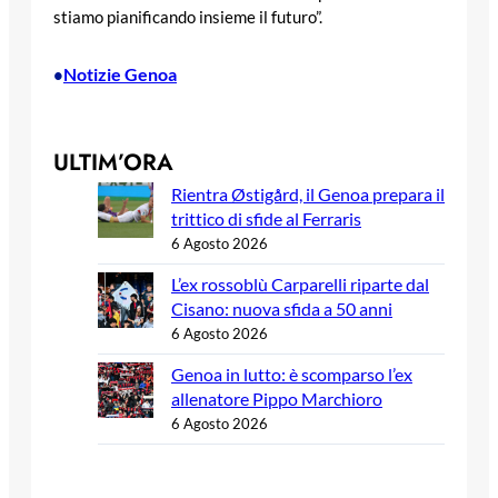
stiamo pianificando insieme il futuro”.
Notizie Genoa
•
ULTIM’ORA
Rientra Østigård, il Genoa prepara il
trittico di sfide al Ferraris
6 Agosto 2026
L’ex rossoblù Carparelli riparte dal
Cisano: nuova sfida a 50 anni
6 Agosto 2026
Genoa in lutto: è scomparso l’ex
allenatore Pippo Marchioro
6 Agosto 2026