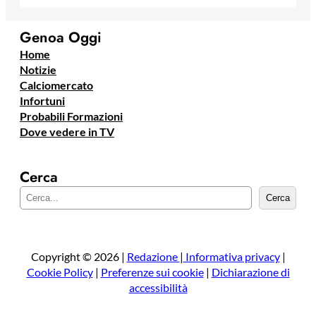
Genoa Oggi
Home
Notizie
Calciomercato
Infortuni
Probabili Formazioni
Dove vedere in TV
Cerca
C
Cerca
e
r
c
a
Copyright © 2026 |
Redazione
|
Informativa privacy
|
Cookie Policy
|
Preferenze sui cookie
|
Dichiarazione di
accessibilità