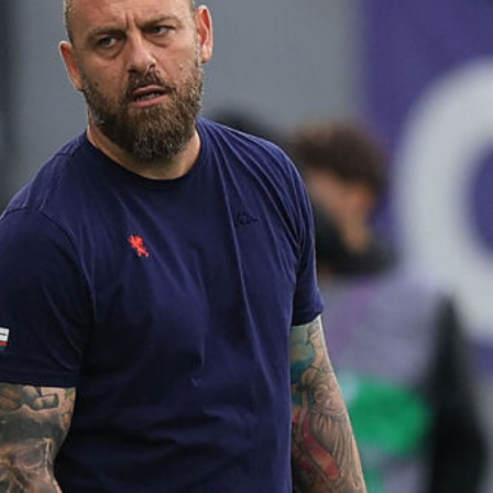
7 Agosto 2026
Corsa a tre per Piccoli, il Bologna
prova a superare il Genoa con
un’offerta definitiva
7 Agosto 2026
Sow è del Genoa, un centrocampista
da 4 milioni per De Rossi
7 Agosto 2026