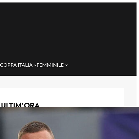
COPPA ITALIA
FEMMINILE
ULTIM’ORA
Genoa, l’ex van ’t Schip riparte dalla
Nazionale: è il nuovo ct del
Kazakistan