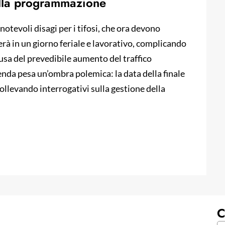
sulla programmazione
evoli disagi per i tifosi, che ora devono
terà in un giorno feriale e lavorativo, complicando
causa del prevedibile aumento del traffico
cenda pesa un’ombra polemica: la data della finale
sollevando interrogativi sulla gestione della
C