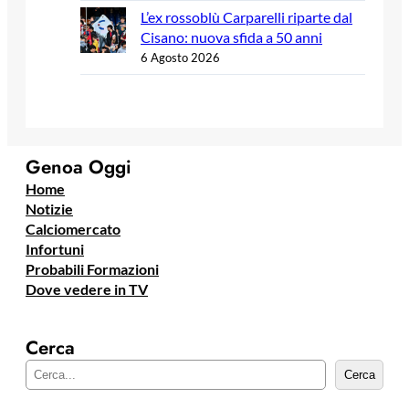
L’ex rossoblù Carparelli riparte dal
Cisano: nuova sfida a 50 anni
6 Agosto 2026
Genoa Oggi
Home
Notizie
Calciomercato
Infortuni
Probabili Formazioni
Dove vedere in TV
Cerca
C
Cerca
e
r