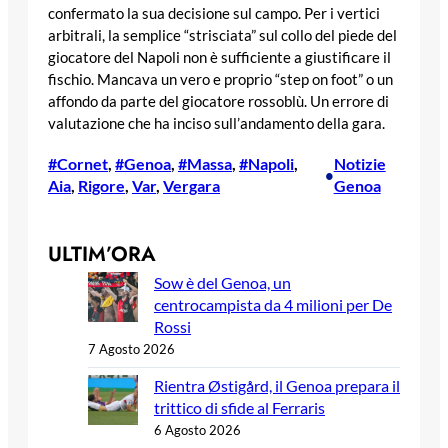
confermato la sua decisione sul campo. Per i vertici
arbitrali, la semplice “strisciata” sul collo del piede del
giocatore del Napoli non è sufficiente a giustificare il
fischio. Mancava un vero e proprio “step on foot” o un
affondo da parte del giocatore rossoblù. Un errore di
valutazione che ha inciso sull’andamento della gara.
#Cornet
, 
#Genoa
, 
#Massa
, 
#Napoli
, 
Notizie
•
Aia
, 
Rigore
, 
Var
, 
Vergara
Genoa
ULTIM’ORA
Sow è del Genoa, un
centrocampista da 4 milioni per De
Rossi
7 Agosto 2026
Rientra Østigård, il Genoa prepara il
trittico di sfide al Ferraris
6 Agosto 2026