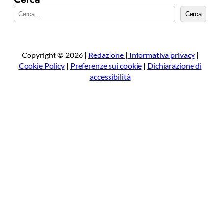
C
Cerca
e
r
c
a
Copyright © 2026 |
Redazione
|
Informativa privacy
|
Cookie Policy
|
Preferenze sui cookie
|
Dichiarazione di
accessibilità