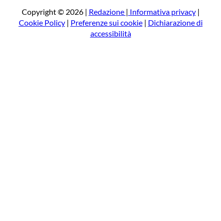
a
Copyright © 2026 |
Redazione
|
Informativa privacy
|
Cookie Policy
|
Preferenze sui cookie
|
Dichiarazione di
accessibilità