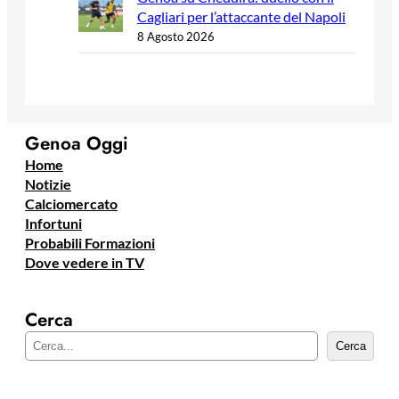
Cagliari per l’attaccante del Napoli
8 Agosto 2026
Genoa Oggi
Home
Notizie
Calciomercato
Infortuni
Probabili Formazioni
Dove vedere in TV
Cerca
C
Cerca
e
r
c