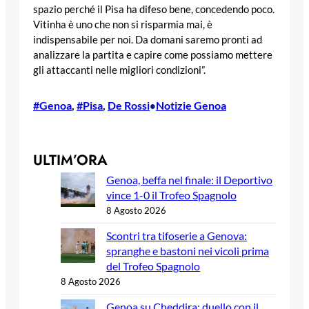
spazio perché il Pisa ha difeso bene, concedendo poco.
Vitinha è uno che non si risparmia mai, è
indispensabile per noi. Da domani saremo pronti ad
analizzare la partita e capire come possiamo mettere
gli attaccanti nelle migliori condizioni”.
#Genoa
, 
#Pisa
, 
De Rossi
Notizie Genoa
•
ULTIM’ORA
Genoa, beffa nel finale: il Deportivo
vince 1-0 il Trofeo Spagnolo
8 Agosto 2026
Scontri tra tifoserie a Genova:
spranghe e bastoni nei vicoli prima
del Trofeo Spagnolo
8 Agosto 2026
Genoa su Cheddira: duello con il