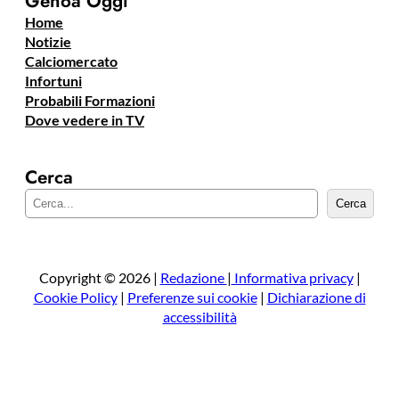
Genoa Oggi
Home
Notizie
Calciomercato
Infortuni
Probabili Formazioni
Dove vedere in TV
Cerca
C
Cerca
e
r
c
a
Copyright © 2026 |
Redazione
|
Informativa privacy
|
Cookie Policy
|
Preferenze sui cookie
|
Dichiarazione di
accessibilità