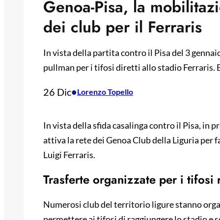
Genoa-Pisa, la mobilitazi
dei club per il Ferraris
In vista della partita contro il Pisa del 3 genna
pullman per i tifosi diretti allo stadio Ferraris
26 Dic
•
Lorenzo Topello
In vista della sfida casalinga contro il Pisa, in
attiva la rete dei Genoa Club della Liguria per fa
Luigi Ferraris.
Trasferte organizzate per i tifosi
Numerosi club del territorio ligure stanno orga
permettere ai tifosi di raggiungere lo stadio e s