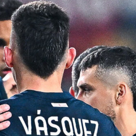
Rientra Østigård, il Genoa prepara il
trittico di sfide al Ferraris
6 Agosto 2026
L’ex rossoblù Carparelli riparte dal
Cisano: nuova sfida a 50 anni
6 Agosto 2026