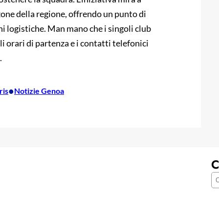
zone della regione, offrendo un punto di
ni logistiche. Man mano che i singoli club
 orari di partenza e i contatti telefonici
.
•
ris
Notizie Genoa
C
C
e
r