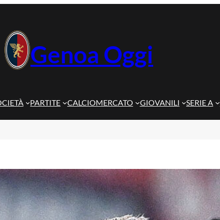
Genoa Oggi
OCIETÀ
PARTITE
CALCIOMERCATO
GIOVANILI
SERIE A