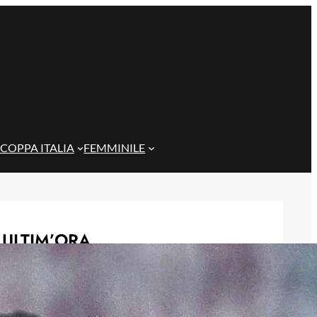
COPPA ITALIA
FEMMINILE
ULTIM’ORA
Sow è del Genoa, un centrocampista
da 4 milioni per De Rossi
7 Agosto 2026