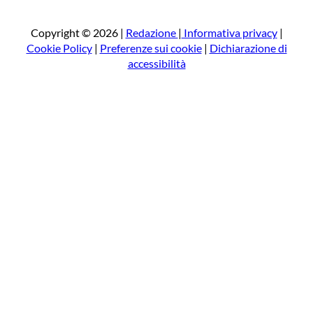
r
c
a
Copyright © 2026 |
Redazione
|
Informativa privacy
|
Cookie Policy
|
Preferenze sui cookie
|
Dichiarazione di
accessibilità