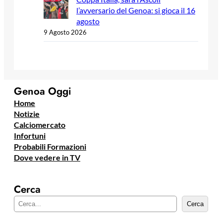
l’avversario del Genoa: si gioca il 16
agosto
9 Agosto 2026
Genoa Oggi
Home
Notizie
Calciomercato
Infortuni
Probabili Formazioni
Dove vedere in TV
Cerca
C
Cerca
e