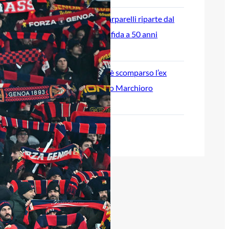
L’ex rossoblù Carparelli riparte dal
Cisano: nuova sfida a 50 anni
6 Agosto 2026
Genoa in lutto: è scomparso l’ex
allenatore Pippo Marchioro
6 Agosto 2026