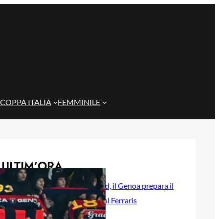
COPPA ITALIA
FEMMINILE
ULTIM’ORA
Rientra Østigård, il Genoa prepara il
trittico di sfide al Ferraris
6 Agosto 2026