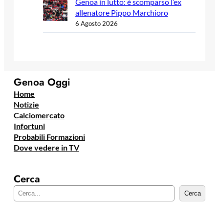
Genoa in lutto: è scomparso l’ex
allenatore Pippo Marchioro
6 Agosto 2026
Genoa Oggi
Home
Notizie
Calciomercato
Infortuni
Probabili Formazioni
Dove vedere in TV
Cerca
C
Cerca
e
r