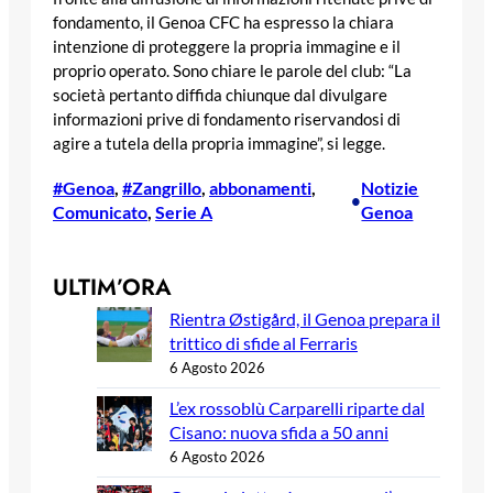
fondamento, il Genoa CFC ha espresso la chiara
intenzione di proteggere la propria immagine e il
proprio operato. Sono chiare le parole del club: “La
società pertanto diffida chiunque dal divulgare
informazioni prive di fondamento riservandosi di
agire a tutela della propria immagine”, si legge.
#Genoa
, 
#Zangrillo
, 
abbonamenti
, 
Notizie
•
Comunicato
, 
Serie A
Genoa
ULTIM’ORA
Rientra Østigård, il Genoa prepara il
trittico di sfide al Ferraris
6 Agosto 2026
L’ex rossoblù Carparelli riparte dal
Cisano: nuova sfida a 50 anni
6 Agosto 2026