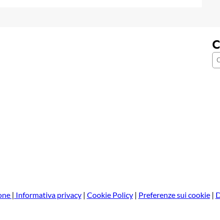
C
C
e
r
c
a
one
|
Informativa privacy
|
Cookie Policy
|
Preferenze sui cookie
|
D