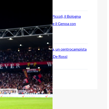
7 Agosto 2026
Corsa a tre per Piccoli, il Bologna
prova a superare il Genoa con
un’offerta definitiva
7 Agosto 2026
Sow è del Genoa, un centrocampista
da 4 milioni per De Rossi
7 Agosto 2026