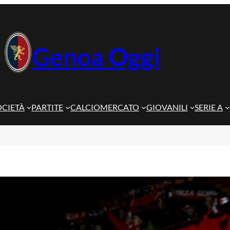
Genoa Oggi
OCIETÀ
PARTITE
CALCIOMERCATO
GIOVANILI
SERIE A