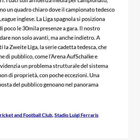
ltri. I dati sull’affluenza media per campionato,
ano un quadro chiaro dove il campionato tedesco
League inglese. La Liga spagnola si posiziona
i poco le 30mila presenze a gara. Il nostro
are non solo avanti, ma anche indietro. A
tti la Zweite Liga, la serie cadetta tedesca, che
e di pubblico, come l’Arena AufSchalke e
evidenzia un problema strutturale del sistema
 non di proprietà, con poche eccezioni. Una
isposta del pubblico genoano nel panorama
icket and Football Club
, 
Stadio Luigi Ferraris