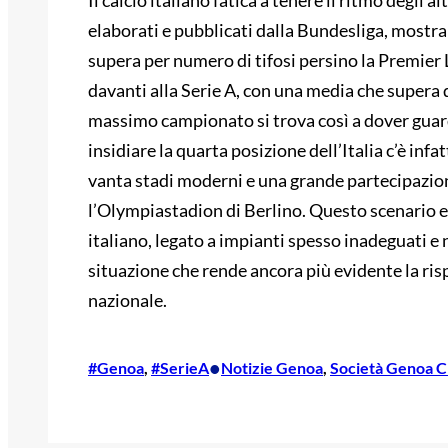
Il calcio italiano fatica a tenere il ritmo degli a
elaborati e pubblicati dalla Bundesliga, mostr
supera per numero di tifosi persino la Premier 
davanti alla Serie A, con una media che supera d
massimo campionato si trova così a dover guard
insidiare la quarta posizione dell’Italia c’è infa
vanta stadi moderni e una grande partecipazion
l’Olympiastadion di Berlino. Questo scenario 
italiano, legato a impianti spesso inadeguati e
situazione che rende ancora più evidente la r
nazionale.
•
#Genoa
, 
#SerieA
Notizie Genoa
, 
Società Genoa Cr