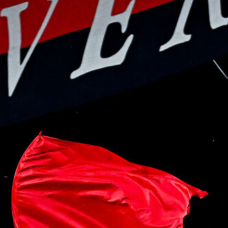
L’ex rossoblù Carparelli riparte dal
Cisano: nuova sfida a 50 anni
6 Agosto 2026
Genoa in lutto: è scomparso l’ex
allenatore Pippo Marchioro
6 Agosto 2026