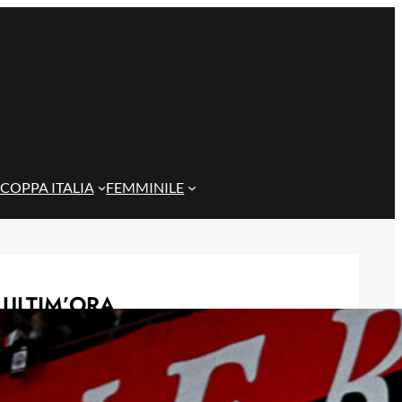
COPPA ITALIA
FEMMINILE
ULTIM’ORA
Rientra Østigård, il Genoa prepara il
trittico di sfide al Ferraris
6 Agosto 2026