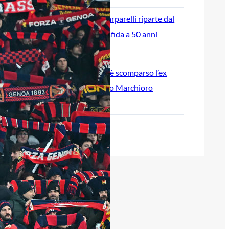
L’ex rossoblù Carparelli riparte dal
Cisano: nuova sfida a 50 anni
6 Agosto 2026
Genoa in lutto: è scomparso l’ex
allenatore Pippo Marchioro
6 Agosto 2026