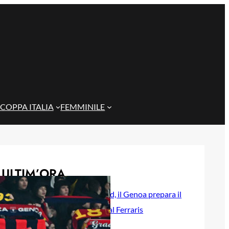
COPPA ITALIA
FEMMINILE
ULTIM’ORA
Rientra Østigård, il Genoa prepara il
trittico di sfide al Ferraris
6 Agosto 2026