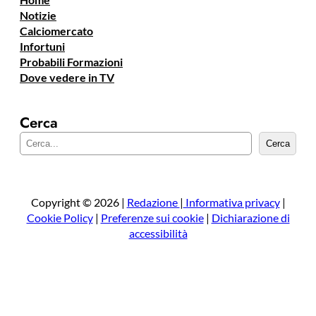
Notizie
Calciomercato
Infortuni
Probabili Formazioni
Dove vedere in TV
Cerca
C
Cerca
e
r
c
a
Copyright © 2026 |
Redazione
|
Informativa privacy
|
Cookie Policy
|
Preferenze sui cookie
|
Dichiarazione di
accessibilità