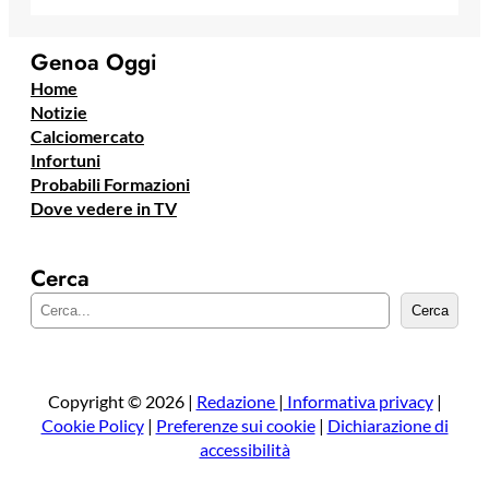
Genoa Oggi
Home
Notizie
Calciomercato
Infortuni
Probabili Formazioni
Dove vedere in TV
Cerca
C
Cerca
e
r
c
a
Copyright © 2026 |
Redazione
|
Informativa privacy
|
Cookie Policy
|
Preferenze sui cookie
|
Dichiarazione di
accessibilità