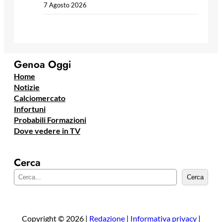
7 Agosto 2026
Genoa Oggi
Home
Notizie
Calciomercato
Infortuni
Probabili Formazioni
Dove vedere in TV
Cerca
C
Cerca
e
r
c
a
Copyright © 2026 |
Redazione
|
Informativa privacy
|