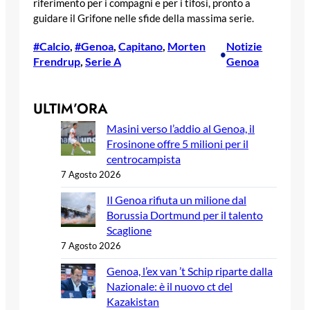
riferimento per i compagni e per i tifosi, pronto a
guidare il Grifone nelle sfide della massima serie.
#Calcio
, 
#Genoa
, 
Capitano
, 
Morten
Notizie
•
Frendrup
, 
Serie A
Genoa
ULTIM’ORA
Masini verso l’addio al Genoa, il
Frosinone offre 5 milioni per il
centrocampista
7 Agosto 2026
Il Genoa rifiuta un milione dal
Borussia Dortmund per il talento
Scaglione
7 Agosto 2026
Genoa, l’ex van ’t Schip riparte dalla
Nazionale: è il nuovo ct del
Kazakistan