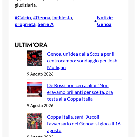
giudiziaria.
#Calcio
, 
#Genoa
, 
inchiesta
, 
Notizie
•
proprietà
, 
Serie A
Genoa
ULTIM’ORA
Genoa, un’idea dalla Scozia per il
centrocampo: sondaggio per Josh
Mulligan
9 Agosto 2026
De Rossi non cerca alibi: ‘Non
eravamo brillanti per scelta, ora
testa alla Coppa Italia’
9 Agosto 2026
Coppa Italia, sarà l’Ascoli
l’avversario del Genoa: si gioca il 16
agosto