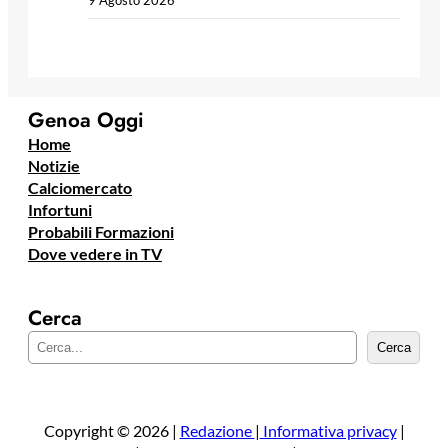
9 Agosto 2026
Genoa Oggi
Home
Notizie
Calciomercato
Infortuni
Probabili Formazioni
Dove vedere in TV
Cerca
C
Cerca
e
r
c
a
Copyright © 2026 |
Redazione
|
Informativa privacy
|