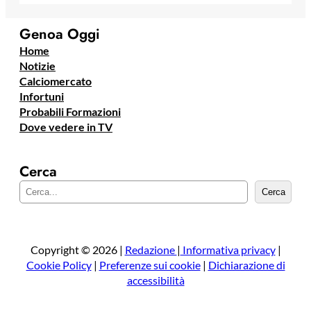
Genoa Oggi
Home
Notizie
Calciomercato
Infortuni
Probabili Formazioni
Dove vedere in TV
Cerca
C
Cerca
e
r
c
a
Copyright © 2026 |
Redazione
|
Informativa privacy
|
Cookie Policy
|
Preferenze sui cookie
|
Dichiarazione di
accessibilità