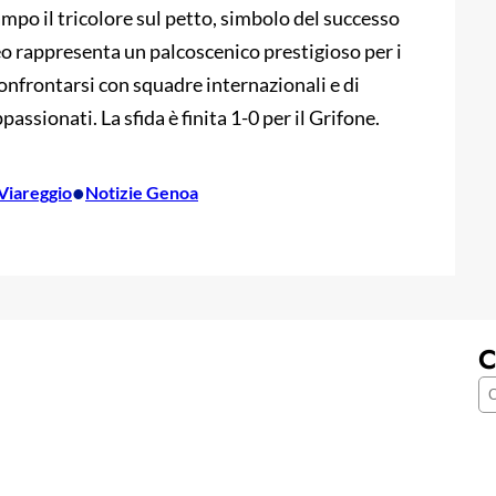
mpo il tricolore sul petto, simbolo del successo
o rappresenta un palcoscenico prestigioso per i
confrontarsi con squadre internazionali e di
assionati. La sfida è finita 1-0 per il Grifone.
•
Viareggio
Notizie Genoa
C
C
e
r
c