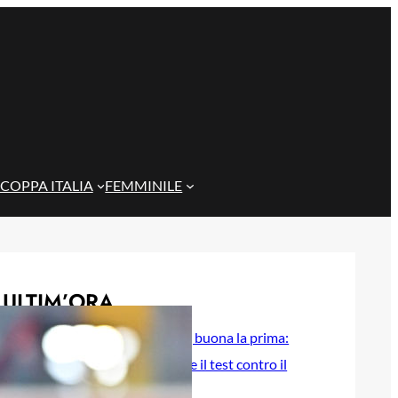
COPPA ITALIA
FEMMINILE
ULTIM’ORA
Genoa Women, buona la prima:
Cafferata decide il test contro il
Como