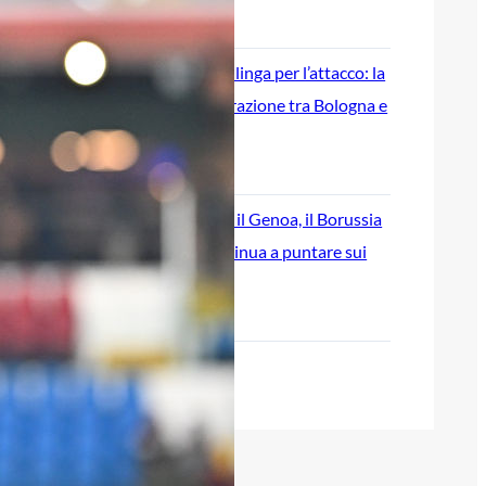
8 Agosto 2026
Genoa, idea Dallinga per l’attacco: la
chiave è un’operazione tra Bologna e
Fiorentina
7 Agosto 2026
Scaglione lascia il Genoa, il Borussia
Dortmund continua a puntare sui
talenti italiani
7 Agosto 2026