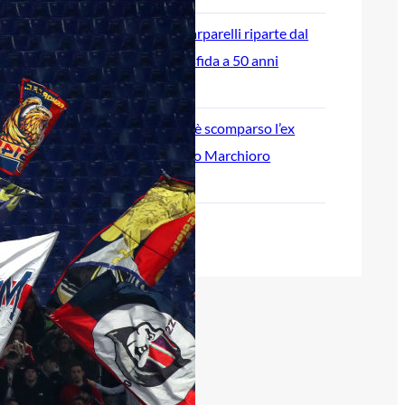
L’ex rossoblù Carparelli riparte dal
Cisano: nuova sfida a 50 anni
6 Agosto 2026
Genoa in lutto: è scomparso l’ex
allenatore Pippo Marchioro
6 Agosto 2026