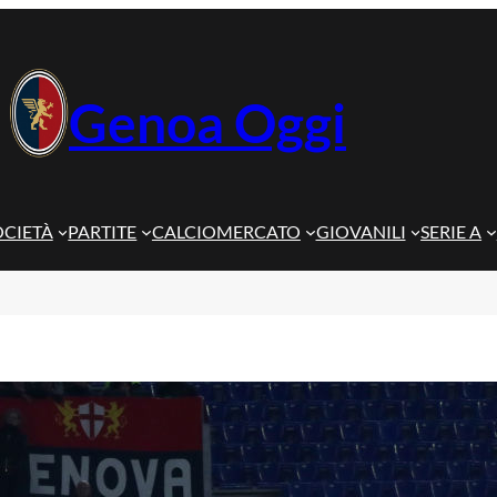
Genoa Oggi
OCIETÀ
PARTITE
CALCIOMERCATO
GIOVANILI
SERIE A