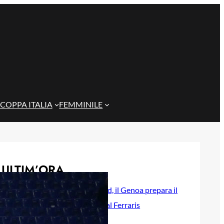
COPPA ITALIA
FEMMINILE
ULTIM’ORA
Rientra Østigård, il Genoa prepara il
trittico di sfide al Ferraris
6 Agosto 2026