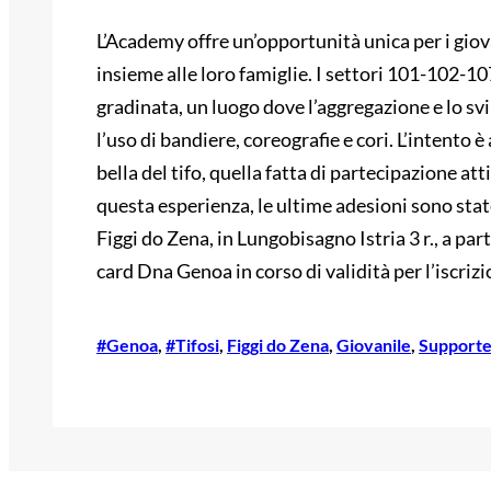
L’Academy offre un’opportunità unica per i giov
insieme alle loro famiglie. I settori 101-102-10
gradinata, un luogo dove l’aggregazione e lo s
l’uso di bandiere, coreografie e cori. L’intento 
bella del tifo, quella fatta di partecipazione att
questa esperienza, le ultime adesioni sono stat
Figgi do Zena, in Lungobisagno Istria 3 r., a part
card Dna Genoa in corso di validità per l’iscrizi
#Genoa
, 
#Tifosi
, 
Figgi do Zena
, 
Giovanile
, 
Support