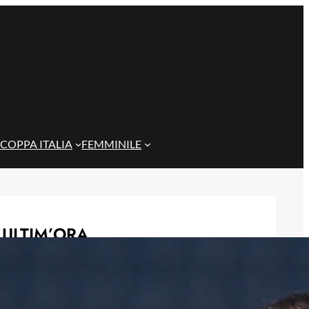
COPPA ITALIA
FEMMINILE
ULTIM’ORA
Masini verso l’addio al Genoa, il
Frosinone offre 5 milioni per il
centrocampista