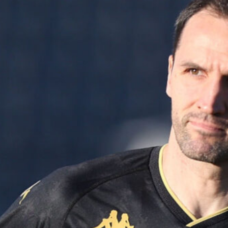
7 Agosto 2026
Il Genoa rifiuta un milione dal
Borussia Dortmund per il talento
Scaglione
7 Agosto 2026
Genoa, l’ex van ’t Schip riparte dalla
Nazionale: è il nuovo ct del
Kazakistan
7 Agosto 2026