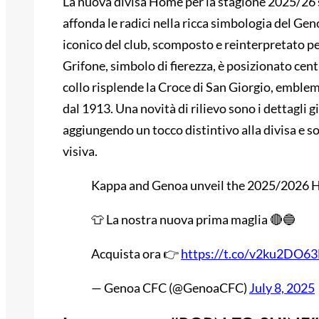
La nuova divisa Home per la stagione 2025/26 s
affonda le radici nella ricca simbologia del G
iconico del club, scomposto e reinterpretato per
Grifone, simbolo di fierezza, è posizionato cent
collo risplende la Croce di San Giorgio, emblem
dal 1913. Una novità di rilievo sono i dettagli 
aggiungendo un tocco distintivo alla divisa e
visiva.
Kappa and Genoa unveil the 2025/2026 
👕 La nostra nuova prima maglia 🔴🔵
Acquista ora 👉
https://t.co/v2ku2DO6
— Genoa CFC (@GenoaCFC)
July 8, 2025