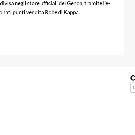
ivisa negli store ufficiali del Genoa, tramite l’e-
onati punti vendita Robe di Kappa.
C
C
e
r
c
a