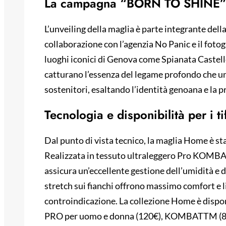
La campagna “BORN TO SHINE” e 
L’unveiling della maglia è parte integrante del
collaborazione con l’agenzia No Panic e il fotogr
luoghi iconici di Genova come Spianata Castell
catturano l’essenza del legame profondo che unis
sostenitori, esaltando l’identità genoana e la p
Tecnologia e disponibilità per i ti
Dal punto di vista tecnico, la maglia Home è st
Realizzata in tessuto ultraleggero Pro KOMB
assicura un’eccellente gestione dell’umidità e de
stretch sui fianchi offrono massimo comfort e 
controindicazione. La collezione Home è dispo
PRO per uomo e donna (120€), KOMBATTM (85€) e