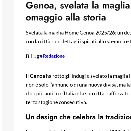
Genoa, svelata la magl
omaggio alla storia
Svelata la maglia Home Genoa 2025/26: un desig
con la città, con dettagli ispirati allo stemma 
8 Lug
•
Redazione
Il
Genoa
ha rotto gli indugi e svelato la magli
non è solo l’annuncio di una nuova divisa, ma la
club più antico d’Italia e la sua città, rafforza
terza stagione consecutiva.
Un design che celebra la tradizi