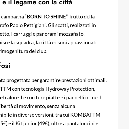
il legame con la città
la campagna “
BORN TO SHINE
”, frutto della
afo Paolo Pettigiani. Gli scatti, realizzati in
etto, i carruggi e panorami mozzafiato,
ce la squadra, la città e i suoi appassionati
rimogenitura del club.
fosi
ata progettata per garantire prestazioni ottimali.
ATTM con tecnologia Hydroway Protection,
l calore. Le cuciture piatte e i pannelli in mesh
libertà di movimento, senza alcuna
nibile in diverse versioni, tra cui KOMBATTM
 il Kit junior (49€), oltre a pantaloncini e