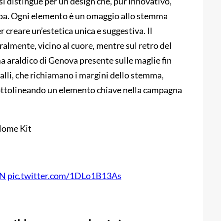
i distingue per un design che, pur innovativo,
enoa. Ogni elemento è un omaggio allo stemma
 creare un’estetica unica e suggestiva. Il
ralmente, vicino al cuore, mentre sul retro del
a araldico di Genova presente sulle maglie fin
gialli, che richiamano i margini dello stemma,
 sottolineando un elemento chiave nella campagna
Home Kit
3N
pic.twitter.com/1DLo1B13As