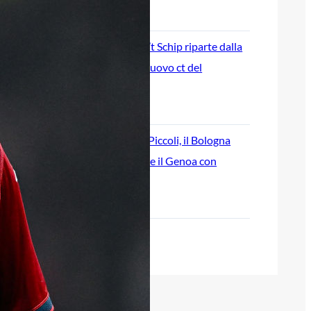
7 Agosto 2026
Genoa, l’ex van ’t Schip riparte dalla
Nazionale: è il nuovo ct del
Kazakistan
7 Agosto 2026
Corsa a tre per Piccoli, il Bologna
prova a superare il Genoa con
un’offerta definitiva
7 Agosto 2026