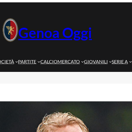
Genoa Oggi
OCIETÀ
PARTITE
CALCIOMERCATO
GIOVANILI
SERIE A