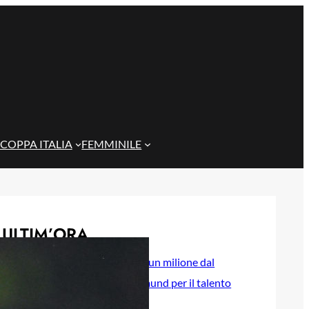
COPPA ITALIA
FEMMINILE
ULTIM’ORA
Il Genoa rifiuta un milione dal
Borussia Dortmund per il talento
Scaglione