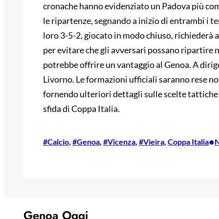
cronache hanno evidenziato un Padova più comp
le ripartenze, segnando a inizio di entrambi i t
loro 3-5-2, giocato in modo chiuso, richiederà
per evitare che gli avversari possano ripartire 
potrebbe offrire un vantaggio al Genoa. A dirige
Livorno. Le formazioni ufficiali saranno rese not
fornendo ulteriori dettagli sulle scelte tattich
sfida di Coppa Italia.
•
#Calcio
, 
#Genoa
, 
#Vicenza
, 
#Vieira
, 
Coppa Italia
N
Genoa Oggi