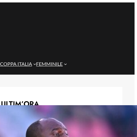
COPPA ITALIA
FEMMINILE
ULTIM’ORA
Rientra Østigård, il Genoa prepara il
trittico di sfide al Ferraris
6 Agosto 2026