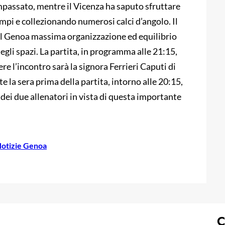
assato, mentre il Vicenza ha saputo sfruttare
empi e collezionando numerosi calci d’angolo. Il
 al Genoa massima organizzazione ed equilibrio
negli spazi. La partita, in programma alle 21:15,
re l’incontro sarà la signora Ferrieri Caputi di
e la sera prima della partita, intorno alle 20:15,
e dei due allenatori in vista di questa importante
otizie Genoa
C