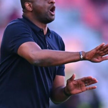
L’ex rossoblù Carparelli riparte dal
Cisano: nuova sfida a 50 anni
6 Agosto 2026
Genoa in lutto: è scomparso l’ex
allenatore Pippo Marchioro
6 Agosto 2026