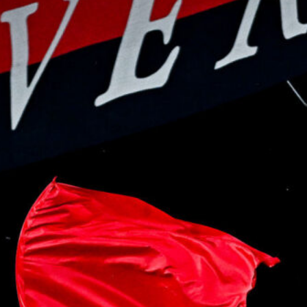
7 Agosto 2026
Scaglione lascia il Genoa, il Borussia
Dortmund continua a puntare sui
talenti italiani
7 Agosto 2026
Masini verso l’addio al Genoa, il
Frosinone offre 5 milioni per il
centrocampista
7 Agosto 2026