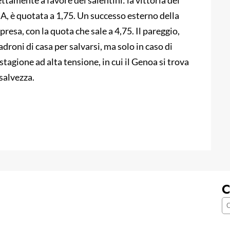
ettamente a favore dei salentini: la vittoria del
A, è quotata a 1,75. Un successo esterno della
esa, con la quota che sale a 4,75. Il pareggio,
roni di casa per salvarsi, ma solo in caso di
tagione ad alta tensione, in cui il Genoa si trova
 salvezza.
C
C
e