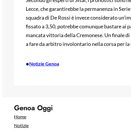
Secondo gli esperti di Sisal, i pronostici sono n
Lecce, che garantirebbe la permanenza in Serie 
squadra di De Rossi è invece considerato un’impr
fissato a 3,50, potrebbe comunque bastare ai pad
mancata vittoria della Cremonese. Un finale di s
a fare da arbitro involontario nella corsa per la
•
Notizie Genoa
Genoa Oggi
Home
Notizie