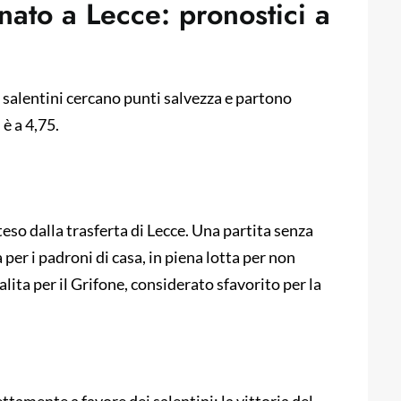
ato a Lecce: pronostici a
 I salentini cercano punti salvezza e partono
 è a 4,75.
eso dalla trasferta di Lecce. Una partita senza
 per i padroni di casa, in piena lotta per non
alita per il Grifone, considerato sfavorito per la