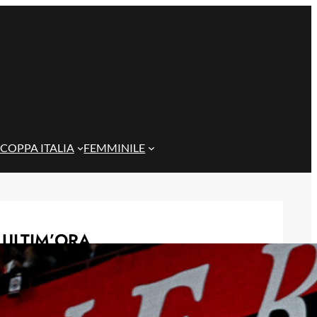
COPPA ITALIA
FEMMINILE
ULTIM’ORA
Genoa, idea Dallinga per l’attacco: la
chiave è un’operazione tra Bologna e
Fiorentina