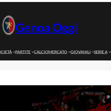
Genoa Oggi
OCIETÀ
PARTITE
CALCIOMERCATO
GIOVANILI
SERIE A